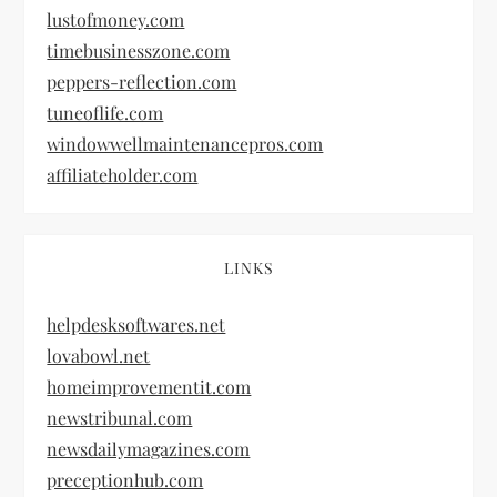
lustofmoney.com
timebusinesszone.com
peppers-reflection.com
tuneoflife.com
windowwellmaintenancepros.com
affiliateholder.com
LINKS
helpdesksoftwares.net
lovabowl.net
homeimprovementit.com
newstribunal.com
newsdailymagazines.com
preceptionhub.com