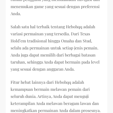
menemukan game yang sesuai dengan preferensi
Anda.
Salah satu hal terbaik tentang Hebohqq adalah
variasi permainan yang tersedia. Dari Texas
Hold’em tradisional hingga Omaha dan Stud,
selalu ada permainan untuk setiap jenis pemain.
Anda juga dapat memilih dari berbagai batasan
taruhan, sehingga Anda dapat bermain pada level
yang sesuai dengan anggaran Anda.
Fitur hebat lainnya dari Hebohqq adalah
kemampuan bermain melawan pemain dari
seluruh dunia. Artinya, Anda dapat menguji
keterampilan Anda melawan beragam lawan dan
meningkatkan permainan Anda dalam prosesnya.