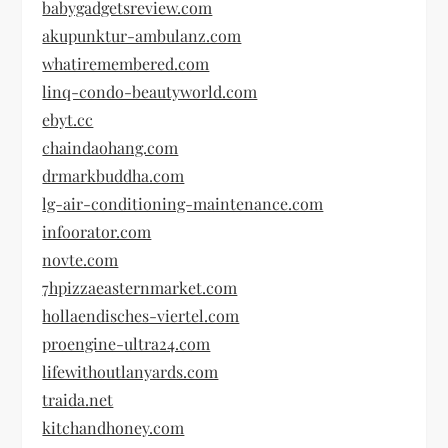
babygadgetsreview.com
akupunktur-ambulanz.com
whatiremembered.com
linq-condo-beautyworld.com
ebyt.cc
chaindaohang.com
drmarkbuddha.com
lg-air-conditioning-maintenance.com
infoorator.com
novte.com
7hpizzaeasternmarket.com
hollaendisches-viertel.com
proengine-ultra24.com
lifewithoutlanyards.com
traida.net
kitchandhoney.com