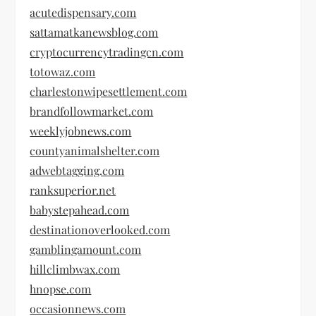
acutedispensary.com
sattamatkanewsblog.com
cryptocurrencytradingcn.com
totowaz.com
charlestonwipesettlement.com
brandfollowmarket.com
weeklyjobnews.com
countyanimalshelter.com
adwebtagging.com
ranksuperior.net
babystepahead.com
destinationoverlooked.com
gamblingamount.com
hillclimbwax.com
hnopse.com
occasionnews.com