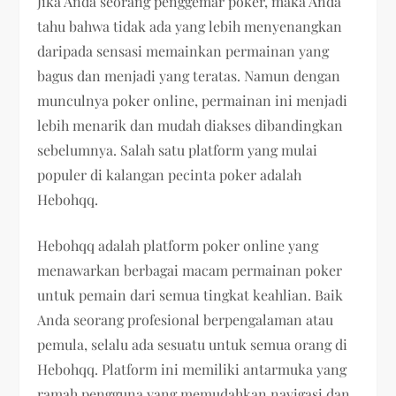
Jika Anda seorang penggemar poker, maka Anda
tahu bahwa tidak ada yang lebih menyenangkan
daripada sensasi memainkan permainan yang
bagus dan menjadi yang teratas. Namun dengan
munculnya poker online, permainan ini menjadi
lebih menarik dan mudah diakses dibandingkan
sebelumnya. Salah satu platform yang mulai
populer di kalangan pecinta poker adalah
Hebohqq.
Hebohqq adalah platform poker online yang
menawarkan berbagai macam permainan poker
untuk pemain dari semua tingkat keahlian. Baik
Anda seorang profesional berpengalaman atau
pemula, selalu ada sesuatu untuk semua orang di
Hebohqq. Platform ini memiliki antarmuka yang
ramah pengguna yang memudahkan navigasi dan