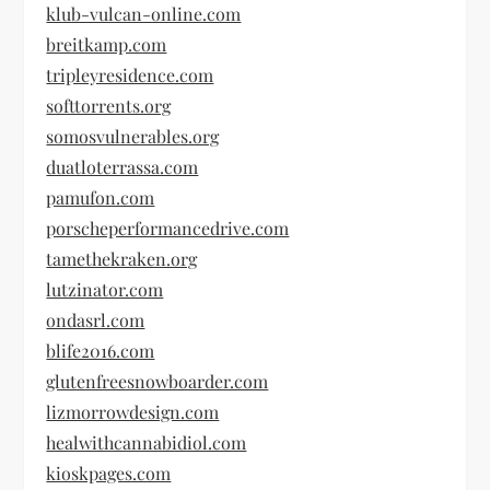
klub-vulcan-online.com
breitkamp.com
tripleyresidence.com
softtorrents.org
somosvulnerables.org
duatloterrassa.com
pamufon.com
porscheperformancedrive.com
tamethekraken.org
lutzinator.com
ondasrl.com
blife2016.com
glutenfreesnowboarder.com
lizmorrowdesign.com
healwithcannabidiol.com
kioskpages.com