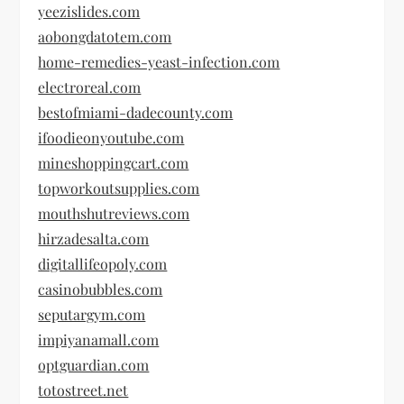
yeezislides.com
aobongdatotem.com
home-remedies-yeast-infection.com
electroreal.com
bestofmiami-dadecounty.com
ifoodieonyoutube.com
mineshoppingcart.com
topworkoutsupplies.com
mouthshutreviews.com
hirzadesalta.com
digitallifeopoly.com
casinobubbles.com
seputargym.com
impiyanamall.com
optguardian.com
totostreet.net