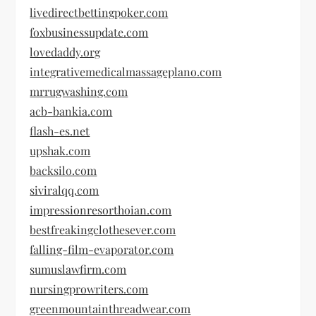
livedirectbettingpoker.com
foxbusinessupdate.com
lovedaddy.org
integrativemedicalmassageplano.com
mrrugwashing.com
acb-bankia.com
flash-es.net
upshak.com
backsilo.com
siviralqq.com
impressionresorthoian.com
bestfreakingclothesever.com
falling-film-evaporator.com
sumuslawfirm.com
nursingprowriters.com
greenmountainthreadwear.com