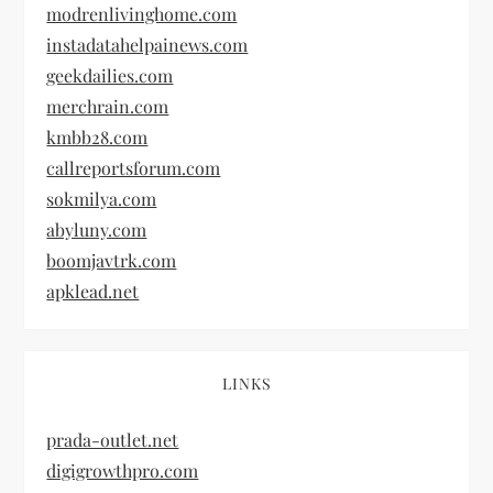
modrenlivinghome.com
instadatahelpainews.com
geekdailies.com
merchrain.com
kmbb28.com
callreportsforum.com
sokmilya.com
abyluny.com
boomjavtrk.com
apklead.net
LINKS
prada-outlet.net
digigrowthpro.com