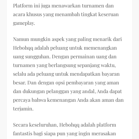
Platform ini juga menawarkan turnamen dan
acara khusus yang menambah tingkat keseruan
gameplay.
Namun mungkin aspek yang paling menarik dari
Hebohqq adalah peluang untuk memenangkan
uang sungguhan. Dengan permainan uang dan
turnamen yang berlangsung sepanjang waktu,
selalu ada peluang untuk mendapatkan bayaran
besar. Dan dengan opsi pembayaran yang aman
dan dukungan pelanggan yang andal, Anda dapat
percaya bahwa kemenangan Anda akan aman dan
terjamin.
Secara keseluruhan, Hebohqq adalah platform
fantastis bagi siapa pun yang ingin merasakan