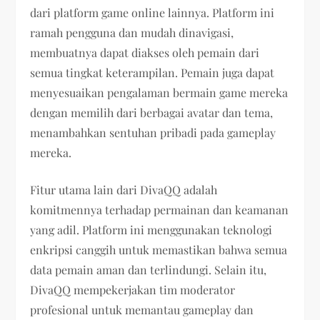
dari platform game online lainnya. Platform ini
ramah pengguna dan mudah dinavigasi,
membuatnya dapat diakses oleh pemain dari
semua tingkat keterampilan. Pemain juga dapat
menyesuaikan pengalaman bermain game mereka
dengan memilih dari berbagai avatar dan tema,
menambahkan sentuhan pribadi pada gameplay
mereka.
Fitur utama lain dari DivaQQ adalah
komitmennya terhadap permainan dan keamanan
yang adil. Platform ini menggunakan teknologi
enkripsi canggih untuk memastikan bahwa semua
data pemain aman dan terlindungi. Selain itu,
DivaQQ mempekerjakan tim moderator
profesional untuk memantau gameplay dan