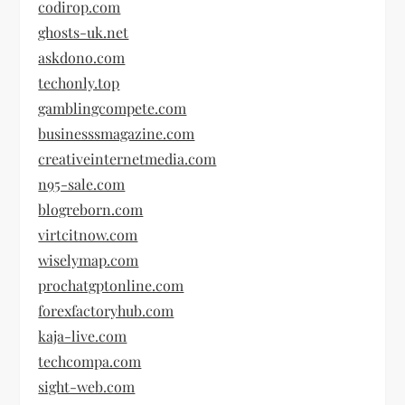
codirop.com
ghosts-uk.net
askdono.com
techonly.top
gamblingcompete.com
businesssmagazine.com
creativeinternetmedia.com
n95-sale.com
blogreborn.com
virtcitnow.com
wiselymap.com
prochatgptonline.com
forexfactoryhub.com
kaja-live.com
techcompa.com
sight-web.com