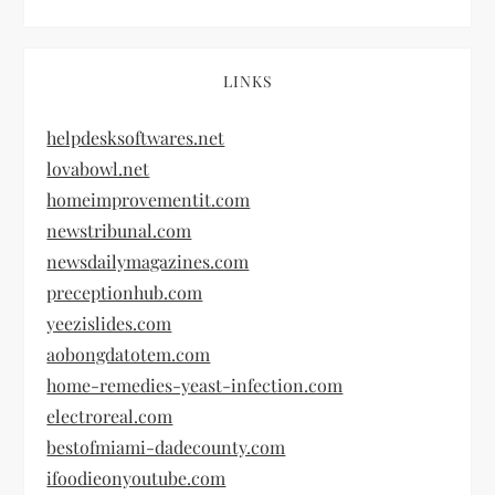
LINKS
helpdesksoftwares.net
lovabowl.net
homeimprovementit.com
newstribunal.com
newsdailymagazines.com
preceptionhub.com
yeezislides.com
aobongdatotem.com
home-remedies-yeast-infection.com
electroreal.com
bestofmiami-dadecounty.com
ifoodieonyoutube.com