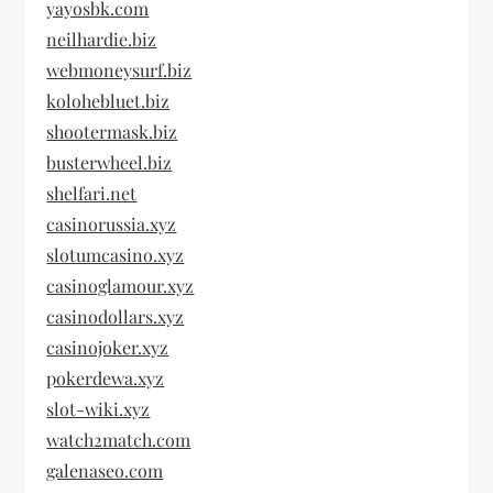
yayosbk.com
neilhardie.biz
webmoneysurf.biz
kolohebluet.biz
shootermask.biz
busterwheel.biz
shelfari.net
casinorussia.xyz
slotumcasino.xyz
casinoglamour.xyz
casinodollars.xyz
casinojoker.xyz
pokerdewa.xyz
slot-wiki.xyz
watch2match.com
galenaseo.com