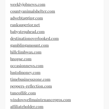
weeklyjobnews.com
countyanimalshelter.com
adwebtagging.com
ranksuperior.net
babystepahead.com
destinationoverlooked.com
gamblingamount.com
hillclimbwax.com
hnopse.com
occasionnews.com
lustofmoney.com
timebusinesszone.com
peppers-reflection.com
tuneoflife.com
windowwellmaintenancepros.com
affiliateholder.com