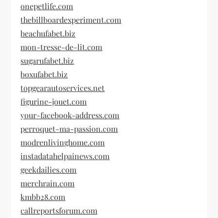
onepetlife.com
thebillboardexperiment.com
beachufabet.biz
mon-tresse-de-lit.com
sugarufabet.biz
boxufabet.biz
topgearautoservices.net
figurine-jouet.com
your-facebook-address.com
perroquet-ma-passion.com
modrenlivinghome.com
instadatahelpainews.com
geekdailies.com
merchrain.com
kmbb28.com
callreportsforum.com