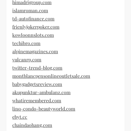
himadrigroup.com
islamroman.com
td-autofinance.com
frienlyjokerpoker.com
kowloonnslots.com
techibro.com
alpinemagazines.com
vulcanrp.com
twitter-trend-blog.com
montblancpensonlineoutletsale.com
babygadgetsreview.com
akupunktur-ambulanz.com
whatiremembered.com
linq-condo-beautyworld.com
ebyt.cc
chaindaohang.com