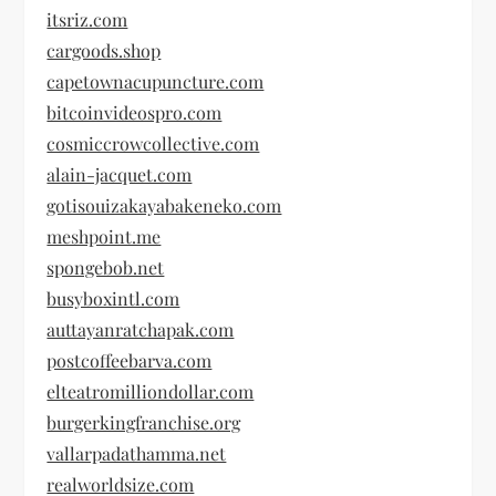
itsriz.com
cargoods.shop
capetownacupuncture.com
bitcoinvideospro.com
cosmiccrowcollective.com
alain-jacquet.com
gotisouizakayabakeneko.com
meshpoint.me
spongebob.net
busyboxintl.com
auttayanratchapak.com
postcoffeebarva.com
elteatromilliondollar.com
burgerkingfranchise.org
vallarpadathamma.net
realworldsize.com