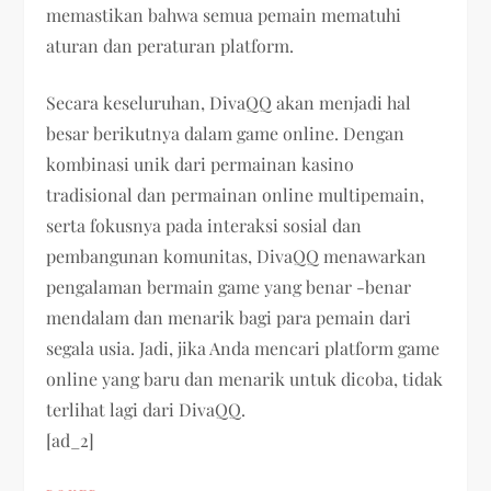
memastikan bahwa semua pemain mematuhi
aturan dan peraturan platform.
Secara keseluruhan, DivaQQ akan menjadi hal
besar berikutnya dalam game online. Dengan
kombinasi unik dari permainan kasino
tradisional dan permainan online multipemain,
serta fokusnya pada interaksi sosial dan
pembangunan komunitas, DivaQQ menawarkan
pengalaman bermain game yang benar -benar
mendalam dan menarik bagi para pemain dari
segala usia. Jadi, jika Anda mencari platform game
online yang baru dan menarik untuk dicoba, tidak
terlihat lagi dari DivaQQ.
[ad_2]