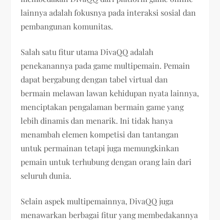
lainnya adalah fokusnya pada interaksi sosial dan
pembangunan komunitas.
Salah satu fitur utama DivaQQ adalah
penekanannya pada game multipemain. Pemain
dapat bergabung dengan tabel virtual dan
bermain melawan lawan kehidupan nyata lainnya,
menciptakan pengalaman bermain game yang
lebih dinamis dan menarik. Ini tidak hanya
menambah elemen kompetisi dan tantangan
untuk permainan tetapi juga memungkinkan
pemain untuk terhubung dengan orang lain dari
seluruh dunia.
Selain aspek multipemainnya, DivaQQ juga
menawarkan berbagai fitur yang membedakannya