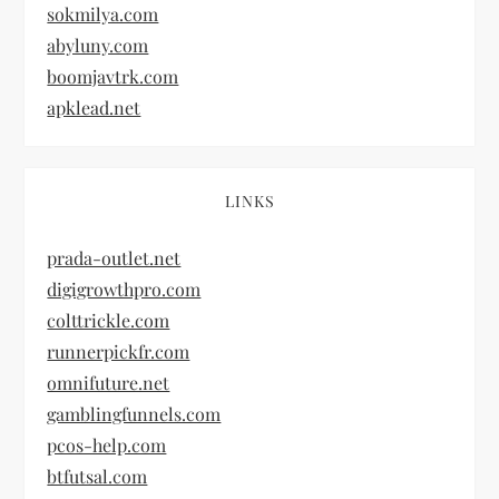
sokmilya.com
abyluny.com
boomjavtrk.com
apklead.net
LINKS
prada-outlet.net
digigrowthpro.com
colttrickle.com
runnerpickfr.com
omnifuture.net
gamblingfunnels.com
pcos-help.com
btfutsal.com