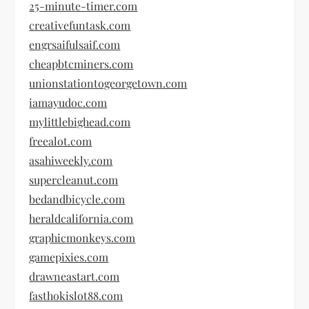
25-minute-timer.com
creativefuntask.com
engrsaifulsaif.com
cheapbtcminers.com
unionstationtogeorgetown.com
iamayudoc.com
mylittlebighead.com
freealot.com
asahiweekly.com
supercleanut.com
bedandbicycle.com
heraldcalifornia.com
graphicmonkeys.com
gamepixies.com
drawneastart.com
fasthokislot88.com