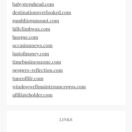
babystepahead.com
destinationoverlooked.com
gamblingamount.com
hillclimbwax.com
hnopse.com
occasionnews.com
lustofmoney.com
timebusinesszone.com
peppers-reflection.com
tuneoflife.com
windowwellmaintenancepros.com
affiliateholder.com
LINKS