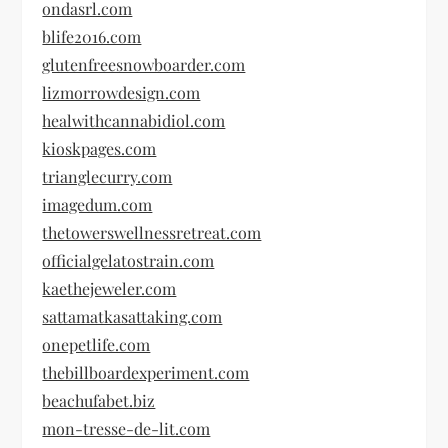
ondasrl.com
blife2016.com
glutenfreesnowboarder.com
lizmorrowdesign.com
healwithcannabidiol.com
kioskpages.com
trianglecurry.com
imagedum.com
thetowerswellnessretreat.com
officialgelatostrain.com
kaethejeweler.com
sattamatkasattaking.com
onepetlife.com
thebillboardexperiment.com
beachufabet.biz
mon-tresse-de-lit.com