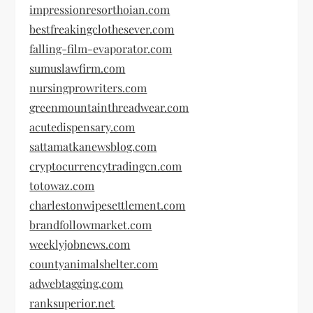
impressionresorthoian.com
bestfreakingclothesever.com
falling-film-evaporator.com
sumuslawfirm.com
nursingprowriters.com
greenmountainthreadwear.com
acutedispensary.com
sattamatkanewsblog.com
cryptocurrencytradingcn.com
totowaz.com
charlestonwipesettlement.com
brandfollowmarket.com
weeklyjobnews.com
countyanimalshelter.com
adwebtagging.com
ranksuperior.net