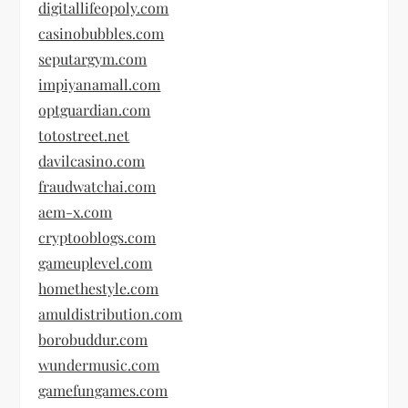
digitallifeopoly.com
casinobubbles.com
seputargym.com
impiyanamall.com
optguardian.com
totostreet.net
davilcasino.com
fraudwatchai.com
aem-x.com
cryptooblogs.com
gameuplevel.com
homethestyle.com
amuldistribution.com
borobuddur.com
wundermusic.com
gamefungames.com