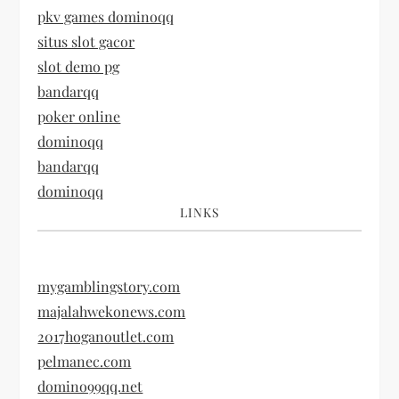
pkv games dominoqq
situs slot gacor
slot demo pg
bandarqq
poker online
dominoqq
bandarqq
dominoqq
LINKS
mygamblingstory.com
majalahwekonews.com
2017hoganoutlet.com
pelmanec.com
domino99qq.net