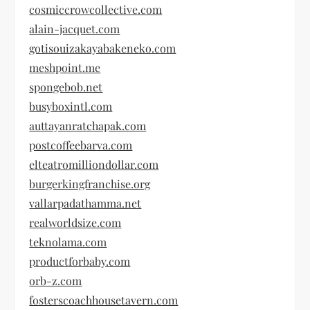
cosmiccrowcollective.com
alain-jacquet.com
gotisouizakayabakeneko.com
meshpoint.me
spongebob.net
busyboxintl.com
auttayanratchapak.com
postcoffeebarva.com
elteatromilliondollar.com
burgerkingfranchise.org
vallarpadathamma.net
realworldsize.com
teknolama.com
productforbaby.com
orb-z.com
fosterscoachhousetavern.com