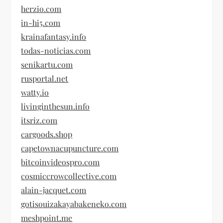
herzio.com
in-hi5.com
krainafantasy.info
todas-noticias.com
senikartu.com
rusportal.net
watty.io
livinginthesun.info
itsriz.com
cargoods.shop
capetownacupuncture.com
bitcoinvideospro.com
cosmiccrowcollective.com
alain-jacquet.com
gotisouizakayabakeneko.com
meshpoint.me