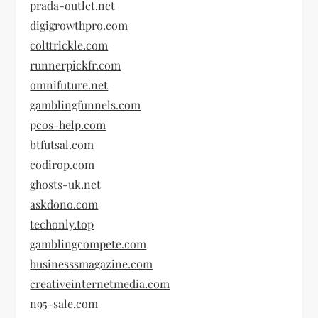
prada-outlet.net
digigrowthpro.com
colttrickle.com
runnerpickfr.com
omnifuture.net
gamblingfunnels.com
pcos-help.com
btfutsal.com
codirop.com
ghosts-uk.net
askdono.com
techonly.top
gamblingcompete.com
businesssmagazine.com
creativeinternetmedia.com
n95-sale.com