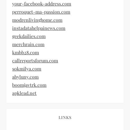
your-facebook-address.com
perroquet-ma-passion.com
modrenlivinghome.com
instadatahelpainews.com
geekdailies.com
merchrain.com
kmbb28.com
callreportsforum.com
sokmilya.com
abyluny.com
boomjavtrk.com
apklead.net
LINKS