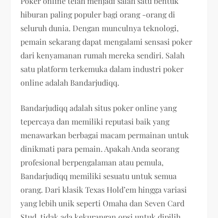
Poker online telah menjadi salah satu bentuk
hiburan paling populer bagi orang -orang di
seluruh dunia. Dengan munculnya teknologi,
pemain sekarang dapat mengalami sensasi poker
dari kenyamanan rumah mereka sendiri. Salah
satu platform terkemuka dalam industri poker
online adalah Bandarjudiqq.
Bandarjudiqq adalah situs poker online yang
tepercaya dan memiliki reputasi baik yang
menawarkan berbagai macam permainan untuk
dinikmati para pemain. Apakah Anda seorang
profesional berpengalaman atau pemula,
Bandarjudiqq memiliki sesuatu untuk semua
orang. Dari klasik Texas Hold’em hingga variasi
yang lebih unik seperti Omaha dan Seven Card
Stud, tidak ada kekurangan opsi untuk dipilih.