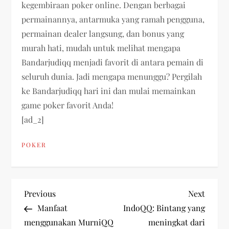
kegembiraan poker online. Dengan berbagai
permainannya, antarmuka yang ramah pengguna,
permainan dealer langsung, dan bonus yang
murah hati, mudah untuk melihat mengapa
Bandarjudiqq menjadi favorit di antara pemain di
seluruh dunia. Jadi mengapa menunggu? Pergilah
ke Bandarjudiqq hari ini dan mulai memainkan
game poker favorit Anda!
[ad_2]
POKER
P
Previous
Next
Previous
Next
Post
Post
Manfaat
IndoQQ: Bintang yang
o
menggunakan MurniQQ
meningkat dari