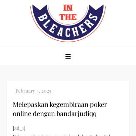
Skip
to
content
Bandar Togel Online Terbaru dan
Dominoqq adalah game judi online yang akan tetap
dimainkan oleh banyak pemain judi online, karna
Aman
dominoqq adalah game populer.
Melepaskan kegembiraan poker
online dengan bandarjudiqq
[ad_1]