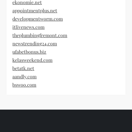
ekonomie.net
appointmentplus.net
developmentworm.com
itlivenews.com
theplumbingfremont.com
newstrending24.com
ufabetbonus.biz
kelasweekend.com
betatk.net
aandly.com
bswoo.com