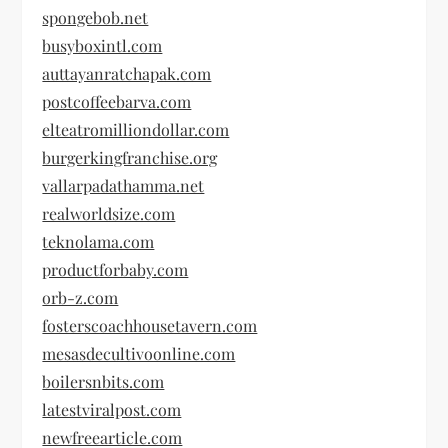
spongebob.net
busyboxintl.com
auttayanratchapak.com
postcoffeebarva.com
elteatromilliondollar.com
burgerkingfranchise.org
vallarpadathamma.net
realworldsize.com
teknolama.com
productforbaby.com
orb-z.com
fosterscoachhousetavern.com
mesasdecultivoonline.com
boilersnbits.com
latestviralpost.com
newfreearticle.com