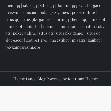
menuqq
|
situs qq
|
situs qq
|
dominoqq pkv
|
slot gacor
maxwin
|
situs judi bola
|
pkv games
|
poker online
|
situs qq
|
situs pkv games
|
murniqq
|
hematqq
|
link slot
|
link slot
|
link slot
|
menuqq
|
murniqq
|
hematqq
|
pkv
qq
|
poker online
|
situs qq
|
situs pkv games
|
situs qq
|
slot gacor
|
slot bet 200
|
majestibet
|
miyaqq
|
gajibet
|
pkvgamesresmi.org
Theme Lance Blog Powered by
Kantipur Themes