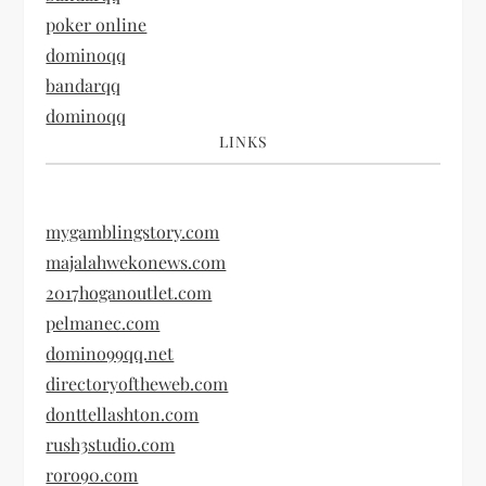
poker online
dominoqq
bandarqq
dominoqq
LINKS
mygamblingstory.com
majalahwekonews.com
2017hoganoutlet.com
pelmanec.com
domino99qq.net
directoryoftheweb.com
donttellashton.com
rush3studio.com
roro90.com