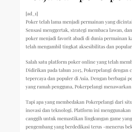
[ad_1]
Poker telah lama menjadi permainan yang dicinta
Sensasi menggertak, strategi membaca lawan, d
poker menjadi favorit abadi di dunia permainan 
telah mengambil tingkat aksesibilitas dan popular
Salah satu platform poker online yang telah memb
Didirikan pada tahun 2015, Pokerpelangi dengan ce
tepercaya dan populer di Asia. Dengan berbagai 
yang ramah pengguna, Pokerpelangi menawarkan
Tapi apa yang membedakan Pokerpelangi dari sit
inovasi dan teknologi. Platform ini menggunaka
canggih untuk memastikan lingkungan game yang
pengembang yang berdedikasi terus -menerus bek