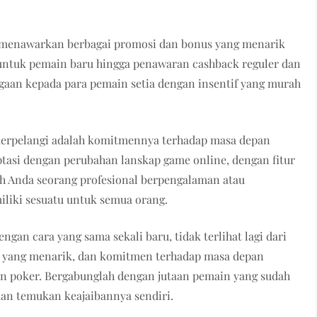
a menawarkan berbagai promosi dan bonus yang menarik
 untuk pemain baru hingga penawaran cashback reguler dan
aan kepada para pemain setia dengan insentif yang murah
kerpelangi adalah komitmennya terhadap masa depan
ptasi dengan perubahan lanskap game online, dengan fitur
ah Anda seorang profesional berpengalaman atau
iliki sesuatu untuk semua orang.
ngan cara yang sama sekali baru, tidak terlihat lagi dari
si yang menarik, dan komitmen terhadap masa depan
n poker. Bergabunglah dengan jutaan pemain yang sudah
dan temukan keajaibannya sendiri.