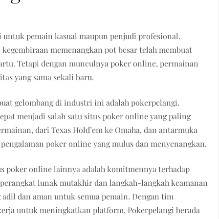
i untuk pemain kasual maupun penjudi profesional.
an kegembiraan memenangkan pot besar telah membuat
kartu. Tetapi dengan munculnya poker online, permainan
itas yang sama sekali baru.
uat gelombang di industri ini adalah pokerpelangi.
pat menjadi salah satu situs poker online yang paling
permainan, dari Texas Hold’em ke Omaha, dan antarmuka
 pengalaman poker online yang mulus dan menyenangkan.
us poker online lainnya adalah komitmennya terhadap
n perangkat lunak mutakhir dan langkah-langkah keamanan
 adil dan aman untuk semua pemain. Dengan tim
erja untuk meningkatkan platform, Pokerpelangi berada