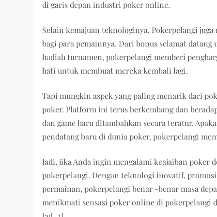
di garis depan industri poker online.
Selain kemajuan teknologinya, Pokerpelangi jug
bagi para pemainnya. Dari bonus selamat datang
hadiah turnamen, pokerpelangi memberi pengharg
hati untuk membuat mereka kembali lagi.
Tapi mungkin aspek yang paling menarik dari po
poker. Platform ini terus berkembang dan berada
dan game baru ditambahkan secara teratur. Apak
pendatang baru di dunia poker, pokerpelangi mem
Jadi, jika Anda ingin mengalami keajaiban poker de
pokerpelangi. Dengan teknologi inovatif, promo
permainan, pokerpelangi benar -benar masa depa
menikmati sensasi poker online di pokerpelangi 
[ad_2]