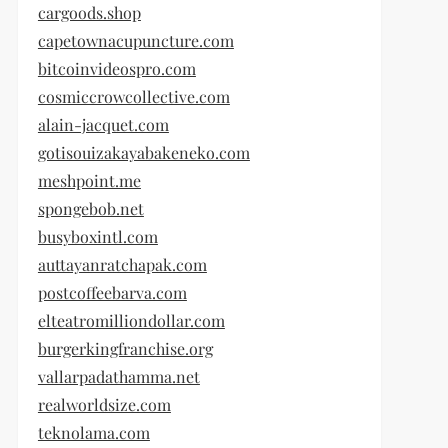
cargoods.shop
capetownacupuncture.com
bitcoinvideospro.com
cosmiccrowcollective.com
alain-jacquet.com
gotisouizakayabakeneko.com
meshpoint.me
spongebob.net
busyboxintl.com
auttayanratchapak.com
postcoffeebarva.com
elteatromilliondollar.com
burgerkingfranchise.org
vallarpadathamma.net
realworldsize.com
teknolama.com