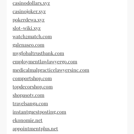
casinodollars.xyz
casinojoker.xyz
pokerdewa.xyz
slot-wiki.xyz
watch2match.com
galenaseo.com
myglobaltrustbank.com
employmentlawlawyergo.com
medicalmalpracticelawyersinc.com
comportshop.com
topdecorshop.com
shopasotv.com
travelsanga.com
instantguestposting.com
ekonomie.net
appointmentplus.net