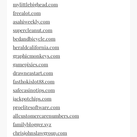
mylittlebighead.com
freealot.com
asahiweekly.com
supercleanut.com
bedandbicycle.com
heraldcalifornia.com
graphicmonkeys.com
gamepixies.com
drawneastart.com
fasthokislot88.com
safecasinotips.com
jackpotchips.com
proelitesoftware.com
allcustomercarenumbers.com
familyblogger.xyz
chrisjohnslawgroup.com