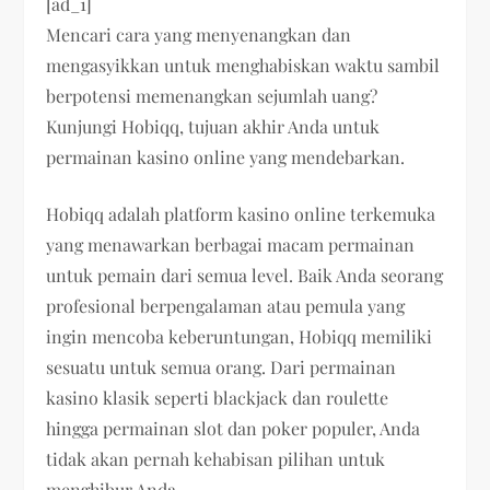
[ad_1]
Mencari cara yang menyenangkan dan
mengasyikkan untuk menghabiskan waktu sambil
berpotensi memenangkan sejumlah uang?
Kunjungi Hobiqq, tujuan akhir Anda untuk
permainan kasino online yang mendebarkan.
Hobiqq adalah platform kasino online terkemuka
yang menawarkan berbagai macam permainan
untuk pemain dari semua level. Baik Anda seorang
profesional berpengalaman atau pemula yang
ingin mencoba keberuntungan, Hobiqq memiliki
sesuatu untuk semua orang. Dari permainan
kasino klasik seperti blackjack dan roulette
hingga permainan slot dan poker populer, Anda
tidak akan pernah kehabisan pilihan untuk
menghibur Anda.