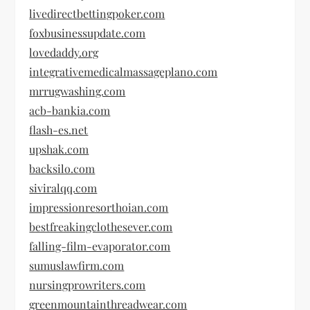
livedirectbettingpoker.com
foxbusinessupdate.com
lovedaddy.org
integrativemedicalmassageplano.com
mrrugwashing.com
acb-bankia.com
flash-es.net
upshak.com
backsilo.com
siviralqq.com
impressionresorthoian.com
bestfreakingclothesever.com
falling-film-evaporator.com
sumuslawfirm.com
nursingprowriters.com
greenmountainthreadwear.com