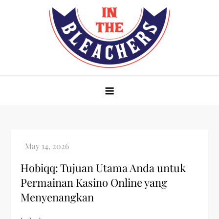
Skip
to
content
Bandar Togel Online Terbaru dan
Dominoqq adalah game judi online yang akan tetap
dimainkan oleh banyak pemain judi online, karna
Aman
dominoqq adalah game populer.
Hobiqq: Tujuan Utama Anda untuk
Permainan Kasino Online yang
Menyenangkan