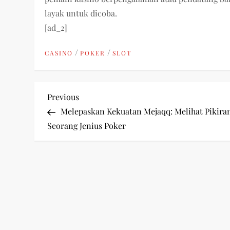
layak untuk dicoba.
[ad_2]
/
/
CASINO
POKER
SLOT
P
Previous
Previous
Post
Melepaskan Kekuatan Mejaqq: Melihat Pikira
o
Seorang Jenius Poker
s
t
n
a