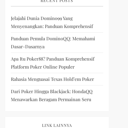
RECENT POSTS
Jelajahi Dunia Domino99 Yang
Menyenangkan: Panduan Komprehensif
Panduan Pemula DominoQQ: Memahami
Dasar-Dasarnya
Apa Itu Poker88? Panduan Komprehensif
Platform Poker Online Populer
Rahasia Menguasai Texas Hold’em Poker
Dari Poker Hingga Blackjack: HondaQQ
Menawarkan Beragam Permainan Seru
LINK LAINNYA