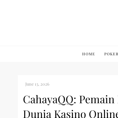
Skip
to
content
Bandar Togel Online
Dominoqq adalah game judi online yang akan 
HOME
POKE
CahayaQQ: Pemain B
Dunia Kasino Onlin