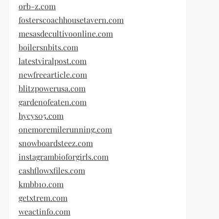
orb-z.com
fosterscoachhousetavern.com
mesasdecultivoonline.com
boilersnbits.com
latestviralpost.com
newfreearticle.com
blitzpowerusa.com
gardenofeaten.com
hycys05.com
onemoremilerunning.com
snowboardsteez.com
instagrambioforgirls.com
cashflowxfiles.com
kmbb10.com
getxtrem.com
weactinfo.com