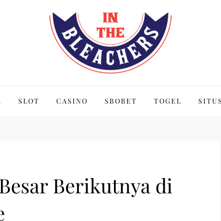
 Terbaru dan Aman
tetap dimainkan oleh banyak pemain judi online, karna domi
R
SLOT
CASINO
SBOBET
TOGEL
SITU
esar Berikutnya di
e