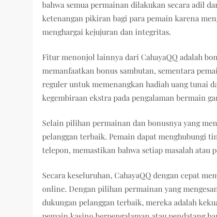
bahwa semua permainan dilakukan secara adil da
ketenangan pikiran bagi para pemain karena men
menghargai kejujuran dan integritas.
Fitur menonjol lainnya dari CahayaQQ adalah bo
memanfaatkan bonus sambutan, sementara pemain
reguler untuk memenangkan hadiah uang tunai da
kegembiraan ekstra pada pengalaman bermain g
Selain pilihan permainan dan bonusnya yang m
pelanggan terbaik. Pemain dapat menghubungi tim
telepon, memastikan bahwa setiap masalah atau p
Secara keseluruhan, CahayaQQ dengan cepat mem
online. Dengan pilihan permainan yang mengesank
dukungan pelanggan terbaik, mereka adalah kekua
pemain kasino berpengalaman atau pendatang b