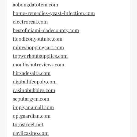
aobongdatotem.com
home-remedies-yeast-infection.com
electroreal.com
bestofmiami-dadecounty.com
ifoodieonyoutube.com
mineshoppingcart.com
topworkoutsupplies.com
mouthshutreviews.com
hirzadesalta.com
digitallifeopoly.com
casinobubbles.com
seputargym.com
impiyanamall.com
optguardian.com
totostreet.net
davilcasino.com