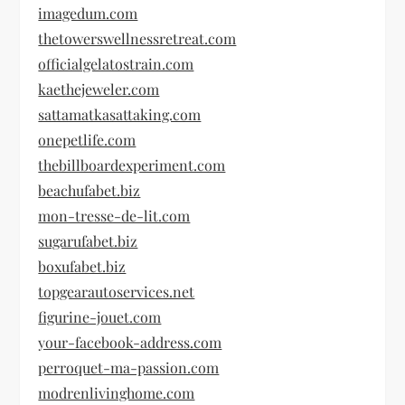
imagedum.com
thetowerswellnessretreat.com
officialgelatostrain.com
kaethejeweler.com
sattamatkasattaking.com
onepetlife.com
thebillboardexperiment.com
beachufabet.biz
mon-tresse-de-lit.com
sugarufabet.biz
boxufabet.biz
topgearautoservices.net
figurine-jouet.com
your-facebook-address.com
perroquet-ma-passion.com
modrenlivinghome.com