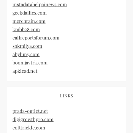
instadatahelpainews.com
geekdailies.com
merchrain.com
kmbb28.com
callreportsforum.com
sokmilya.com
abyluny.com
boomjavtrk.com
apklead.net
LINKS
prada-outlet.net
digigrowthpro.com
colttrickle.com