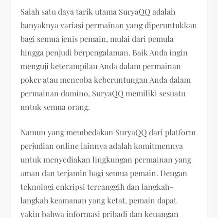
Salah satu daya tarik utama SuryaQQ adalah
banyaknya variasi permainan yang diperuntukkan
bagi semua jenis pemain, mulai dari pemula
hingga penjudi berpengalaman. Baik Anda ingin
menguji keterampilan Anda dalam permainan
poker atau mencoba keberuntungan Anda dalam
permainan domino, SuryaQQ memiliki sesuatu
untuk semua orang.
Namun yang membedakan SuryaQQ dari platform
perjudian online lainnya adalah komitmennya
untuk menyediakan lingkungan permainan yang
aman dan terjamin bagi semua pemain. Dengan
teknologi enkripsi tercanggih dan langkah-
langkah keamanan yang ketat, pemain dapat
yakin bahwa informasi pribadi dan keuangan