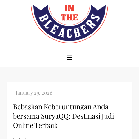
Skip
to
content
Bandar Togel Online Terbaru dan
Dominoqq adalah game judi online yang akan tetap
dimainkan oleh banyak pemain judi online, karna
Aman
dominoqq adalah game populer.
Bebaskan Keberuntungan Anda
bersama SuryaQQ: Destinasi Judi
Online Terbaik