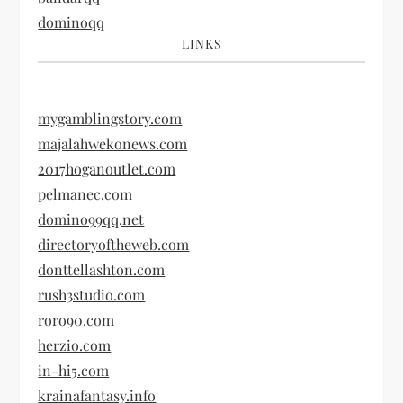
dominoqq
LINKS
mygamblingstory.com
majalahwekonews.com
2017hoganoutlet.com
pelmanec.com
domino99qq.net
directoryoftheweb.com
donttellashton.com
rush3studio.com
roro90.com
herzio.com
in-hi5.com
krainafantasy.info