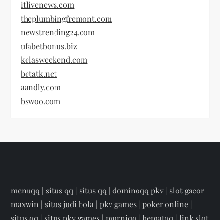
itlivenews.com
theplumbingfremont.com
newstrending24.com
ufabetbonus.biz
kelasweekend.com
betatk.net
aandly.com
bswoo.com
menuqq
|
situs qq
|
situs qq
|
dominoqq pkv
|
slot gacor
maxwin
|
situs judi bola
|
pkv games
|
poker online
|
situs qq
|
situs pkv games
|
murniqq
|
hematqq
|
link slot