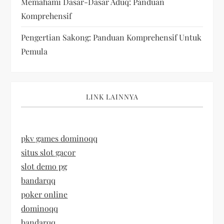
Memahami Dasar-Dasar Aduq: Panduan
n
Komprehensif
Pengertian Sakong: Panduan Komprehensif Untuk
Pemula
LINK LAINNYA
pkv games dominoqq
situs slot gacor
slot demo pg
bandarqq
poker online
dominoqq
bandarqq