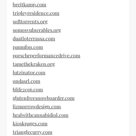
breitkamp.com
tripleyresidence.com
softtorrents.org
somosvulnerables.org
duatloterrassa.com
pamufon.com
porscheperformancedrive.com
tamethekraken.org
lutzinator.com
ondasrl.com
blife2016.com
glutenfreesnowboarder.com
lizmorrowdesign.com
healwithcannabidiol.com
kioskpages.com
trianglecurry.com