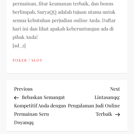
permainan, fitur keamanan terbaik, dan bonus
berlimpah, SuryaQQ adalah tujuan utama untuk
semua kebutuhan perjudian online Anda. Daftar
hari ini dan lihat apakah keberuntungan ada di
pihak Anda!
[ad_2]
/
POKER
SLOT
P
Previous
Next
Previous
Next
Post
Post
Bebaskan Semangat
Lintasanqq:
o
Kompetitif Anda dengan
Pengalaman Judi Online
Permainan Seru
Terbaik
s
Doyanqq
t