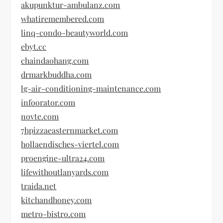
akupunktur-ambulanz.com
whatiremembered.com
linq-condo-beautyworld.com
ebyt.cc
chaindaohang.com
drmarkbuddha.com
lg-air-conditioning-maintenance.com
infoorator.com
novte.com
7hpizzaeasternmarket.com
hollaendisches-viertel.com
proengine-ultra24.com
lifewithoutlanyards.com
traida.net
kitchandhoney.com
metro-bistro.com