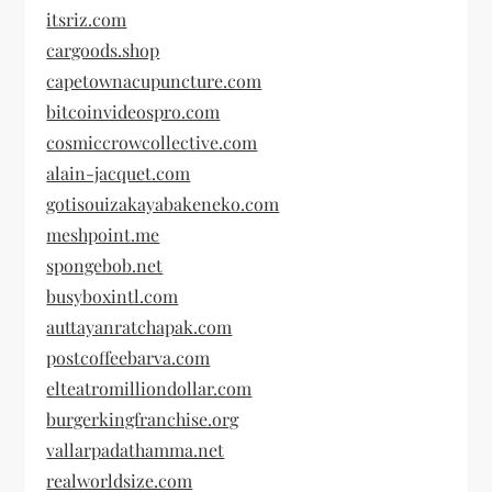
itsriz.com
cargoods.shop
capetownacupuncture.com
bitcoinvideospro.com
cosmiccrowcollective.com
alain-jacquet.com
gotisouizakayabakeneko.com
meshpoint.me
spongebob.net
busyboxintl.com
auttayanratchapak.com
postcoffeebarva.com
elteatromilliondollar.com
burgerkingfranchise.org
vallarpadathamma.net
realworldsize.com