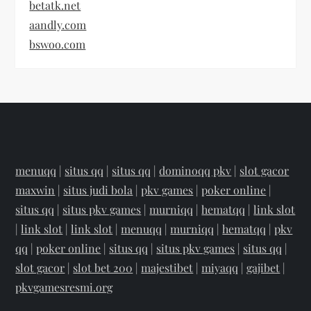
betatk.net
aandly.com
bswoo.com
menuqq
|
situs qq
|
situs qq
|
dominoqq pkv
|
slot gacor
maxwin
|
situs judi bola
|
pkv games
|
poker online
|
situs qq
|
situs pkv games
|
murniqq
|
hematqq
|
link slot
|
link slot
|
link slot
|
menuqq
|
murniqq
|
hematqq
|
pkv
qq
|
poker online
|
situs qq
|
situs pkv games
|
situs qq
|
slot gacor
|
slot bet 200
|
majestibet
|
miyaqq
|
gajibet
|
pkvgamesresmi.org