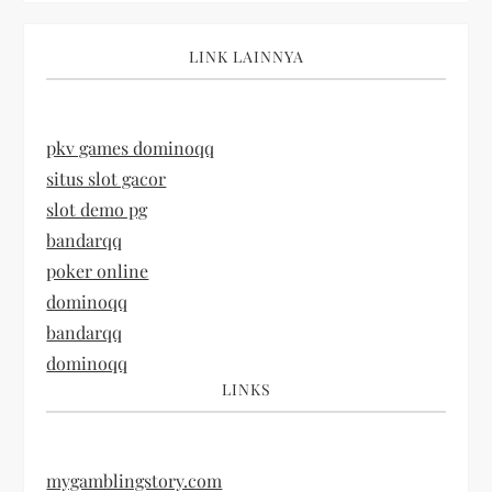
LINK LAINNYA
pkv games dominoqq
situs slot gacor
slot demo pg
bandarqq
poker online
dominoqq
bandarqq
dominoqq
LINKS
mygamblingstory.com