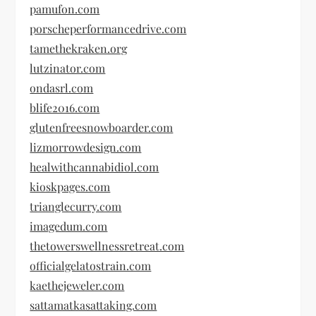
pamufon.com
porscheperformancedrive.com
tamethekraken.org
lutzinator.com
ondasrl.com
blife2016.com
glutenfreesnowboarder.com
lizmorrowdesign.com
healwithcannabidiol.com
kioskpages.com
trianglecurry.com
imagedum.com
thetowerswellnessretreat.com
officialgelatostrain.com
kaethejeweler.com
sattamatkasattaking.com