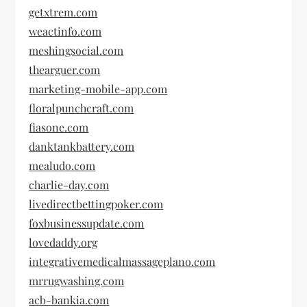
getxtrem.com
weactinfo.com
meshingsocial.com
thearguer.com
marketing-mobile-app.com
floralpunchcraft.com
fiasone.com
danktankbattery.com
mealudo.com
charlie-day.com
livedirectbettingpoker.com
foxbusinessupdate.com
lovedaddy.org
integrativemedicalmassageplano.com
mrrugwashing.com
acb-bankia.com