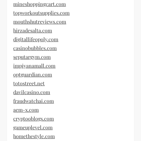
mineshoppingcart.com
topworkoutsupplies.com
mouthshutreviews.com
hirzadesalta.com
digitallifeopoly.com
casinobubbles.com
seputargym.com
impiyanamall.com
optguardian.com
totostreet.net
davilcasino.com
fraudwatchai.com
aem-x.com
cryptooblogs.com
gameuplevel.com
homethestyle.com