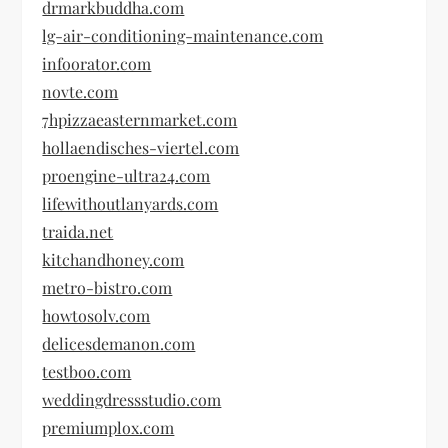
drmarkbuddha.com
lg-air-conditioning-maintenance.com
infoorator.com
novte.com
7hpizzaeasternmarket.com
hollaendisches-viertel.com
proengine-ultra24.com
lifewithoutlanyards.com
traida.net
kitchandhoney.com
metro-bistro.com
howtosolv.com
delicesdemanon.com
testboo.com
weddingdressstudio.com
premiumplox.com