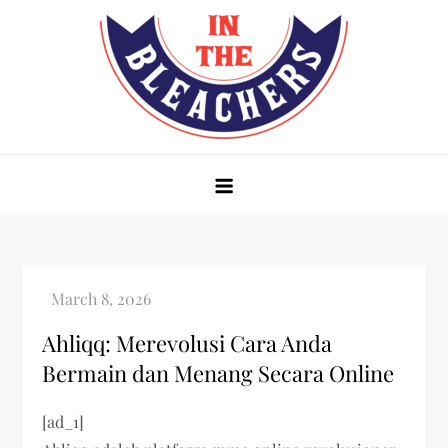
Skip
to
content
Bandar Togel Online Terbaru dan
Dominoqq adalah game judi online yang akan tetap
dimainkan oleh banyak pemain judi online, karna
Aman
dominoqq adalah game populer.
Ahliqq: Merevolusi Cara Anda
Bermain dan Menang Secara Online
[ad_1]