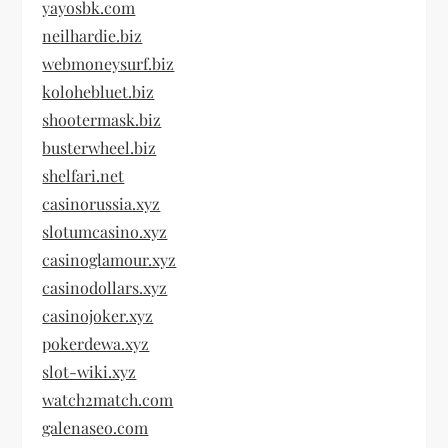
yayosbk.com
neilhardie.biz
webmoneysurf.biz
kolohebluet.biz
shootermask.biz
busterwheel.biz
shelfari.net
casinorussia.xyz
slotumcasino.xyz
casinoglamour.xyz
casinodollars.xyz
casinojoker.xyz
pokerdewa.xyz
slot-wiki.xyz
watch2match.com
galenaseo.com