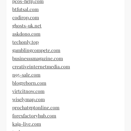
pcos-help.com
btfutsal.com
codirop.com
ghosts-uk.net
askdono.com
techonly.top
gamblingcompete.com
businesssmagazine.com
creativeinternetmedia.com
n95-sale.com
blogreborn.com
virtcitnow.com
wiselymap.com
prochatgptonline.com
forexfactoryhub.com
kaja-live.com