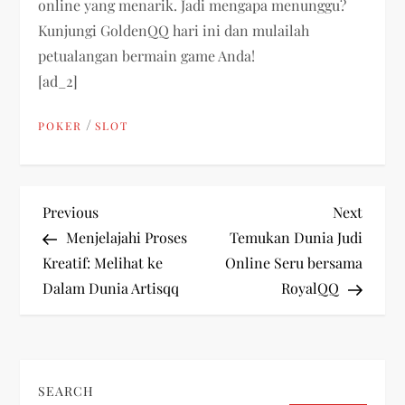
online yang menarik. Jadi mengapa menunggu?
Kunjungi GoldenQQ hari ini dan mulailah
petualangan bermain game Anda!
[ad_2]
/
POKER
SLOT
P
Previous
Next
Previous
Next
Post
Post
Menjelajahi Proses
Temukan Dunia Judi
o
Kreatif: Melihat ke
Online Seru bersama
Dalam Dunia Artisqq
RoyalQQ
s
t
n
SEARCH