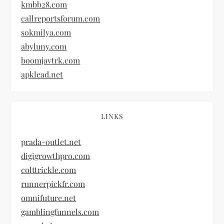
kmbb28.com
callreportsforum.com
sokmilya.com
abyluny.com
boomjavtrk.com
apklead.net
LINKS
prada-outlet.net
digigrowthpro.com
colttrickle.com
runnerpickfr.com
omnifuture.net
gamblingfunnels.com