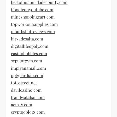
bestofmiami-dadecounty.com
ifoodieonyoutube.com
mineshoppingcart.com
topworkoutsupplies.com
mouthshutreviews.com
hirzadesalta.com
digitallifeopoly.com
casinobubbles.com
seputargym.com
impiyanamall.com
optguardian.com
totostreet.net
davilcasino.com
fraudwatchai.com
aem-x.com
cryptooblogs.com