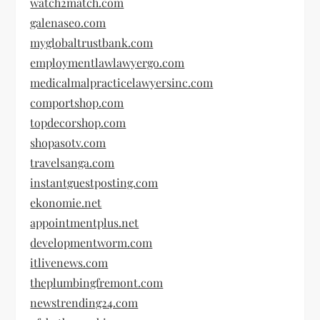
watch2match.com
galenaseo.com
myglobaltrustbank.com
employmentlawlawyergo.com
medicalmalpracticelawyersinc.com
comportshop.com
topdecorshop.com
shopasotv.com
travelsanga.com
instantguestposting.com
ekonomie.net
appointmentplus.net
developmentworm.com
itlivenews.com
theplumbingfremont.com
newstrending24.com