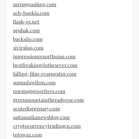
mrrugwashing.com
acb-bankia.com
flash-es.net
upshak.com
backsilo.com
siviralqq.com
impressionresorthoian.com
bestfreakingclothesever.com
falling-film-evaporator.com
sumuslawfirm.com
nursingprowriters.com
greenmountainthreadwear.com
acutedispensary.com
sattamatkanewsblog.com
cryptocurrencytradingcn.com
totowaz.com