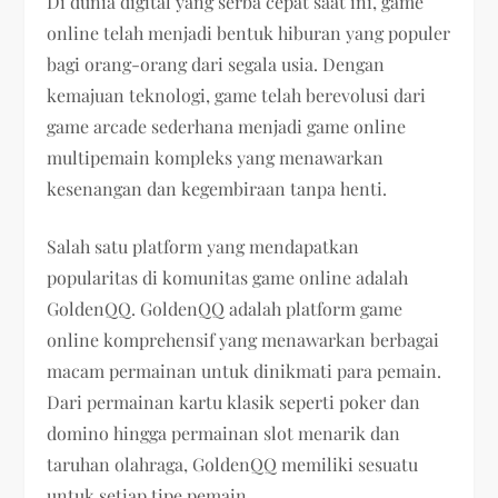
Di dunia digital yang serba cepat saat ini, game
online telah menjadi bentuk hiburan yang populer
bagi orang-orang dari segala usia. Dengan
kemajuan teknologi, game telah berevolusi dari
game arcade sederhana menjadi game online
multipemain kompleks yang menawarkan
kesenangan dan kegembiraan tanpa henti.
Salah satu platform yang mendapatkan
popularitas di komunitas game online adalah
GoldenQQ. GoldenQQ adalah platform game
online komprehensif yang menawarkan berbagai
macam permainan untuk dinikmati para pemain.
Dari permainan kartu klasik seperti poker dan
domino hingga permainan slot menarik dan
taruhan olahraga, GoldenQQ memiliki sesuatu
untuk setiap tipe pemain.