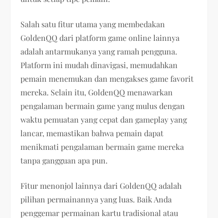
Salah satu fitur utama yang membedakan
GoldenQQ dari platform game online lainnya
adalah antarmukanya yang ramah pengguna.
Platform ini mudah dinavigasi, memudahkan
pemain menemukan dan mengakses game favorit
mereka. Selain itu, GoldenQQ menawarkan
pengalaman bermain game yang mulus dengan
waktu pemuatan yang cepat dan gameplay yang
lancar, memastikan bahwa pemain dapat
menikmati pengalaman bermain game mereka
tanpa gangguan apa pun.
Fitur menonjol lainnya dari GoldenQQ adalah
pilihan permainannya yang luas. Baik Anda
penggemar permainan kartu tradisional atau