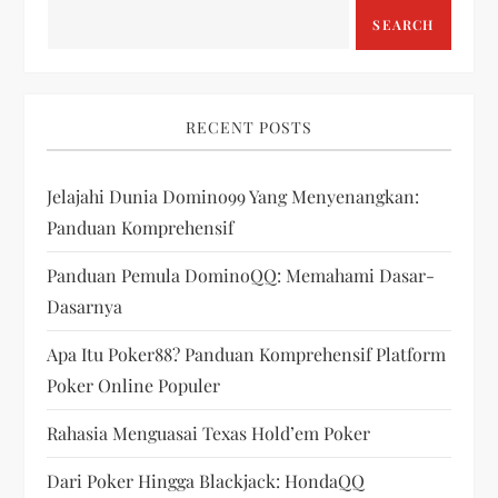
a
SEARCH
v
i
RECENT POSTS
g
Jelajahi Dunia Domino99 Yang Menyenangkan:
Panduan Komprehensif
a
Panduan Pemula DominoQQ: Memahami Dasar-
t
Dasarnya
i
Apa Itu Poker88? Panduan Komprehensif Platform
Poker Online Populer
o
Rahasia Menguasai Texas Hold’em Poker
n
Dari Poker Hingga Blackjack: HondaQQ