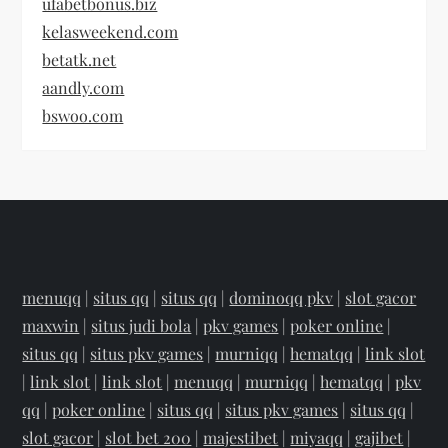
ufabetbonus.biz
kelasweekend.com
betatk.net
aandly.com
bswoo.com
menuqq
|
situs qq
|
situs qq
|
dominoqq pkv
|
slot gacor
maxwin
|
situs judi bola
|
pkv games
|
poker online
|
situs qq
|
situs pkv games
|
murniqq
|
hematqq
|
link slot
|
link slot
|
link slot
|
menuqq
|
murniqq
|
hematqq
|
pkv
qq
|
poker online
|
situs qq
|
situs pkv games
|
situs qq
|
slot gacor
|
slot bet 200
|
majestibet
|
miyaqq
|
gajibet
|