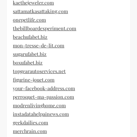
kaethejeweler.com
sattamatkasattaking.com
onepetlife.com
thebillboardexperiment.com
beachufabet.biz
mon-tresse-de-lit.com
sugarufabet.biz
boxufabet.biz
topgearautoservices.net
figurine-jouet.com
your-facebook-address.com
perroquet-ma-passion.com
modrenlivinghome.com
instadatahelpainews.com
geekdailies.com
merchrain.com