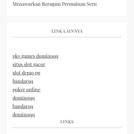
Menawarkan Beragam Permainan Seru
LINK LAINNYA
pkv games dominoqq
situs slot gacor
slot demo pg
bandarqq
poker online
dominoqq
bandarqq
dominoqq
LINKS