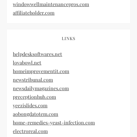
windowwellmaintenancepros.com
affiliateholder.com
LINKS
helpdesksoftwares.net
lovabowl.net
homeimprovementit.com
newstribunal.com
newsdailymagazines.com
preceptionhub.com
yeezislides.com
aobongdatotem.com
home-remedies-yeast-infection.com
electroreal.com