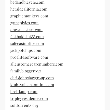
bedandbicycle.com
heraldcalifornia.com
graphicmonkeys.com
gamepixies.com
drawneastart.com
fasthokislot88.com
safecasinotips.com
jackpotchips.com
proelitesoftware.com
allcustomercarenumbers.com
familyblogger.xyz
chrisjohnslawgroup.com
klub-vulcan-online.com
breitkamp.com
tripleyresidence.com
softtorrents.org