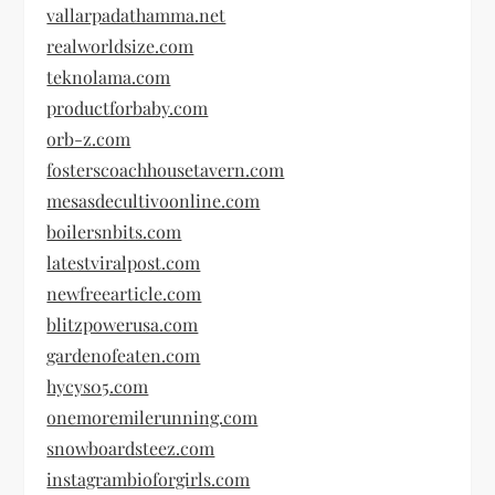
vallarpadathamma.net
realworldsize.com
teknolama.com
productforbaby.com
orb-z.com
fosterscoachhousetavern.com
mesasdecultivoonline.com
boilersnbits.com
latestviralpost.com
newfreearticle.com
blitzpowerusa.com
gardenofeaten.com
hycys05.com
onemoremilerunning.com
snowboardsteez.com
instagrambioforgirls.com