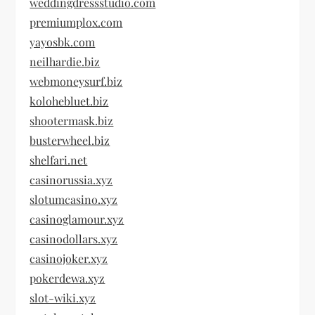
weddingdressstudio.com
premiumplox.com
yayosbk.com
neilhardie.biz
webmoneysurf.biz
kolohebluet.biz
shootermask.biz
busterwheel.biz
shelfari.net
casinorussia.xyz
slotumcasino.xyz
casinoglamour.xyz
casinodollars.xyz
casinojoker.xyz
pokerdewa.xyz
slot-wiki.xyz