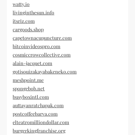
watty.io
livinginthesun.info
itsriz.com
cargoods.shop
capetownacupuncture.com
bitcoinvideospro.com
cosmiccrowcollective.com
alain-jacquet.com
gotisouizakayabakeneko.com
meshpoint.me
spongebob.net
busyboxintl.com
auttayanratchapak.com
postcoffeebarva.com
elteatromilliondollar.com
burgerkingfranchise.org