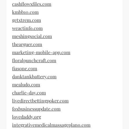
cashflowxfiles.com
kmbb10.com
getxtrem.com
weactinfo.com
meshingsocial.com
thearguer.com
marketing-mobile-app.com
floralpunchcraft.com
fiasone.com
danktankbattery.com
mealudo.com
charlie-day.com
livedirectbettingpoker.com
foxbusinessupdate.com
lovedaddy.org
integrativemedicalmassageplano.com